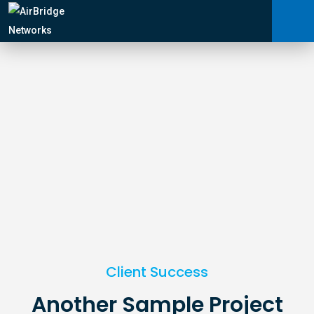
Carrier Services
Manage Networks
Professional Services
ARNI™
News
Client Success
Shop
Another Sample Project